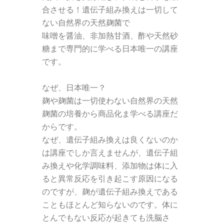
合させる！
遺伝子組み換えは一切して
ない
自然界の天然麹菌で
味噌を醤油、非加熱甘酒、酢や天然砂
糖まで
専門的に学べる日本唯一の講座
です。
なぜ、日本唯一？
麹や麹菌は一切使わない
自然界の天然
麹菌の培養から
商品化ま学べる講座だ
からです。
なぜ、遺伝子組み換えは良くないのか
は
講座でしか言えませんが、
遺伝子組
み換えや
化学調味料、添加物は体に入
ると
異常反応を引き起こす原因になる
のですが、
麹が遺伝子組み換えである
ことも
ほとんど知らないのです。
体に
とんでもない反応が起きても
洗脳さ