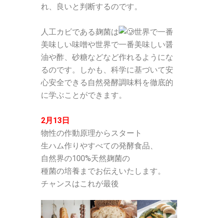
れ、良いと判断するのです。
人工カビである麹菌は
世界で一番
美味しい味噌や
世界で一番美味しい醤
油や酢、砂糖
などなど作れるようにな
るのです。
しかも、科学に基づいて安
心安全できる自然発酵調味料を徹底的
に学ぶことができます。
2月13日
物性の作動原理からスタート
生ハム作りやすべての発酵食品、
自然界の100%天然麹菌の
種菌の培養までお伝えいたします。
チャンスはこれが最後