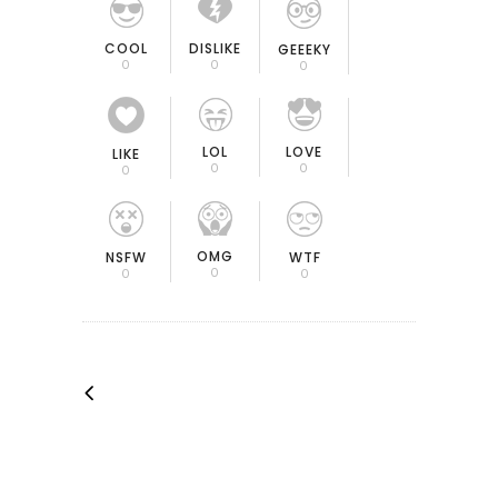
COOL
DISLIKE
GEEEKY
0
0
0
LOL
LOVE
LIKE
0
0
0
OMG
NSFW
WTF
0
0
0